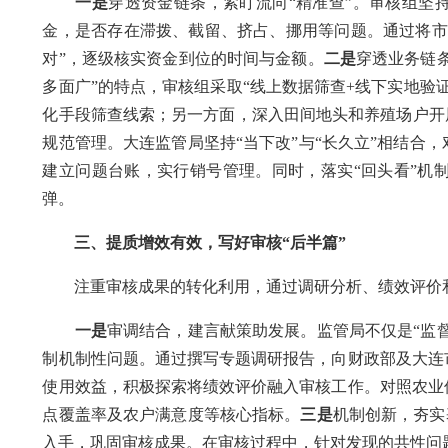
一是
穿透资金链条，紧盯流向“精准查”。审核组坚
金，是否存在滞拨、截留、挤占、挪用等问题。通过将市
对”，逐级核实资金到位的时间与金额。
二是
穿透业务链
多面广”的特点，审核组采取“线上数据筛查+线下实地验
化手段筛查线索；另一方面，深入田间地头和养殖场户开
规范管理。大连监管局坚持“当下改”与“长久立”相结合
建立问题台账，实行销号管理。同时，落实“回头看”机
弹。
三、提质增效有效，写好审核“后半篇”
注重审核成果的转化利用，通过调研分析、绩效评价和制
一是
审调结合，建言献策助发展。监管局不仅是“监督
制机制性问题。通过撰写专题调研报告，向财政部及大连
使用效益，积极探索将绩效评价融入审核工作。对照农业
点覆盖率及农户满意度等核心指标。
三是
机制创新，夯实
入手，巩固审核成果。在审核过程中，针对发现的共性问